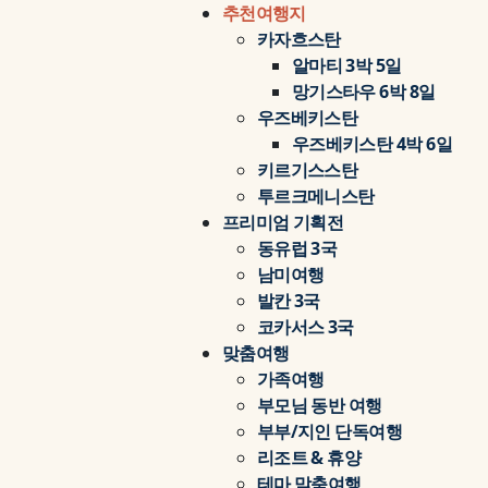
추천여행지
카자흐스탄
알마티 3박 5일
망기스타우 6박 8일
우즈베키스탄
우즈베키스탄 4박 6일
키르기스스탄
투르크메니스탄
프리미엄 기획전
동유럽 3국
남미여행
발칸 3국
코카서스 3국
맞춤여행
가족여행
부모님 동반 여행
부부/지인 단독여행
리조트 & 휴양
테마 맞춤여행