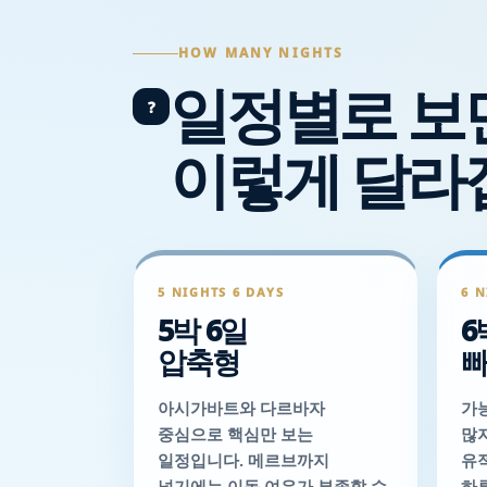
HOW MANY NIGHTS
일정별로 보
?
이렇게 달라
5 NIGHTS 6 DAYS
6 N
5박 6일
6
압축형
빠
아시가바트와 다르바자
가
중심으로 핵심만 보는
많
일정입니다. 메르브까지
유
넣기에는 이동 여유가 부족할 수
하