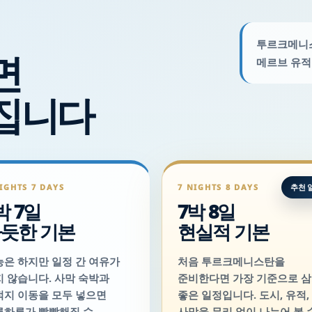
투르크메니스
면
메르브 유적
집니다
IGHTS 7 DAYS
7 NIGHTS 8 DAYS
추천 
박 7일
7박 8일
듯한 기본
현실적 기본
능은 하지만 일정 간 여유가
처음 투르크메니스탄을
지 않습니다. 사막 숙박과
준비한다면 가장 기준으로 
적지 이동을 모두 넣으면
좋은 일정입니다. 도시, 유적,
루하루가 빡빡해질 수
사막을 무리 없이 나누어 볼 