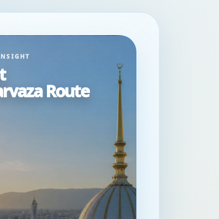
INSIGHT
t
arvaza Route