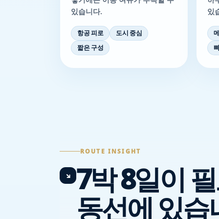
있습니다.
있
항공 피로
도시 중심
메
짧은 구성
빠
ROUTE INSIGHT
7박 8일이 
↘
동선에 있습