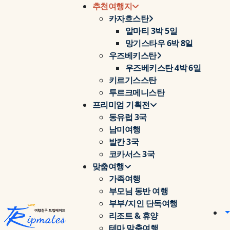
추천여행지
카자흐스탄
알마티 3박 5일
망기스타우 6박 8일
우즈베키스탄
우즈베키스탄 4박 6일
키르기스스탄
투르크메니스탄
프리미엄 기획전
동유럽 3국
남미여행
발칸 3국
코카서스 3국
맞춤여행
가족여행
부모님 동반 여행
부부/지인 단독여행
리조트 & 휴양
테마 맞춤여행