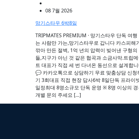
08 7월 2026
망기스타우 6박8일
TRIPMATES PREMIUM · 망기스타우 단독 여행
는 사람만 가는,망기스타우로 갑니다 카스피해
깎아 만든 절벽, 1억 년의 압력이 빚어낸 구형의
들,지구가 아닌 것 같은 협곡과 소금사막.트립
트 대표가 직접 세 번 다녀온 동선으로 설계합니
💬 카카오톡으로 상담하기 무료 맞춤상담 신청
기 3회대표 직접 현장 답사6박 8일단독 프라이
일정최대 8명소규모 단독 운영 ※ 8명 이상의 
개별 문의 주세요 […]