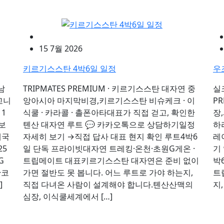
15 7월 2026
키르기스스탄 4박6일 일정
우
남
TRIPMATES PREMIUM · 키르기스스탄 대자연 중
실
고니
앙아시아 마지막비경,키르기스스탄 비슈케크 · 이
P
11
식쿨 · 카라콜 · 촐폰아타대표가 직접 걷고, 확인한
장
 보
톈산 대자연 루트 💬 카카오톡으로 상담하기일정
하
개국
자세히 보기 →직접 답사 대표 현지 확인 루트4박6
레
25
일 단독 프라이빗대자연 트레킹·온천·초원G게온 ·
기
G
트립메이트 대표키르기스스탄 대자연은 준비 없이
박
·코
가면 절반도 못 봅니다. 어느 루트로 가야 하는지,
트
]
직접 다녀온 사람이 설계해야 합니다.톈산산맥의
지,
심장, 이식쿨세계에서 […]