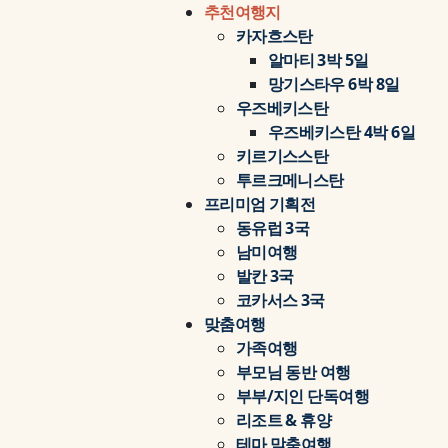
추천여행지
카자흐스탄
알마티 3박 5일
망기스타우 6박 8일
우즈베키스탄
우즈베키스탄 4박 6일
키르기스스탄
투르크메니스탄
프리미엄 기획전
동유럽 3국
남미여행
발칸 3국
코카서스 3국
맞춤여행
가족여행
부모님 동반 여행
부부/지인 단독여행
리조트 & 휴양
테마 맞춤여행