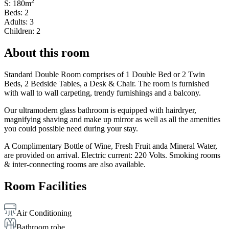
2
S: 180m
Beds: 2
Adults: 3
Children: 2
About this room
Standard Double Room comprises of 1 Double Bed or 2 Twin
Beds, 2 Bedside Tables, a Desk & Chair. The room is furnished
with wall to wall carpeting, trendy furnishings and a balcony.
Our ultramodern glass bathroom is equipped with hairdryer,
magnifying shaving and make up mirror as well as all the amenities
you could possible need during your stay.
A Complimentary Bottle of Wine, Fresh Fruit anda Mineral Water,
are provided on arrival. Electric current: 220 Volts. Smoking rooms
& inter-connecting rooms are also available.
Room Facilities
Air Conditioning
Bathroom robe