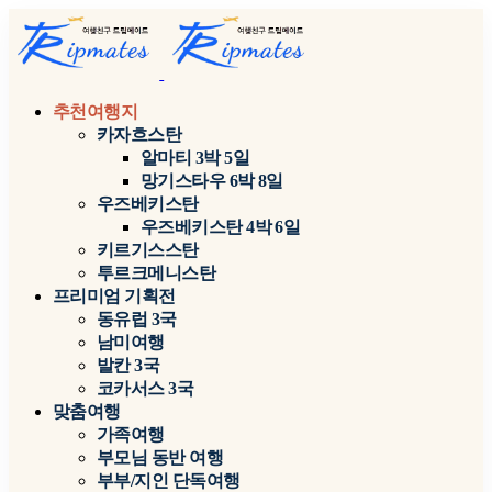
추천여행지
카자흐스탄
알마티 3박 5일
망기스타우 6박 8일
우즈베키스탄
우즈베키스탄 4박 6일
키르기스스탄
투르크메니스탄
프리미엄 기획전
동유럽 3국
남미여행
발칸 3국
코카서스 3국
맞춤여행
가족여행
부모님 동반 여행
부부/지인 단독여행