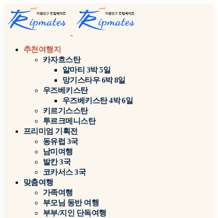
추천여행지
카자흐스탄
알마티 3박 5일
망기스타우 6박 8일
우즈베키스탄
우즈베키스탄 4박 6일
키르기스스탄
투르크메니스탄
프리미엄 기획전
동유럽 3국
남미여행
발칸 3국
코카서스 3국
맞춤여행
가족여행
부모님 동반 여행
부부/지인 단독여행