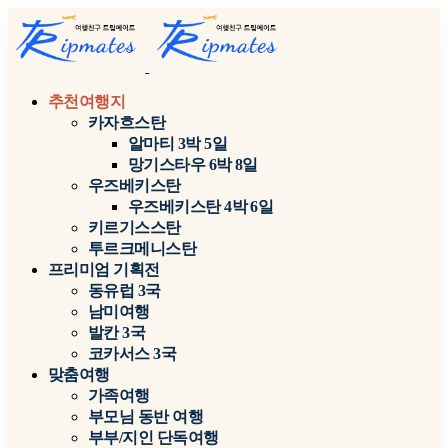
추천여행지
카자흐스탄
알마티 3박 5일
망기스타우 6박 8일
우즈베키스탄
우즈베키스탄 4박 6일
키르기스스탄
투르크메니스탄
프리미엄 기획전
동유럽 3국
남미여행
발칸 3국
코카서스 3국
맞춤여행
가족여행
부모님 동반 여행
부부/지인 단독여행