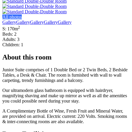
All photos
Gallery
Gallery
Gallery
Gallery
Gallery
2
S: 170m
Beds: 2
Adults: 3
Children: 1
About this room
Junior Suite comprises of 1 Double Bed or 2 Twin Beds, 2 Bedside
Tables, a Desk & Chair. The room is furnished with wall to wall
carpeting, trendy furnishings and a balcony.
Our ultramodern glass bathroom is equipped with hairdryer,
magnifying shaving and make up mirror as well as all the amenities
you could possible need during your stay.
A Complimentary Bottle of Wine, Fresh Fruit and Mineral Water,
are provided on arrival. Electric current: 220 Volts. Smoking rooms
& inter-connecting rooms are also available.