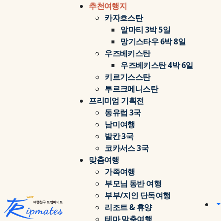
추천여행지
카자흐스탄
알마티 3박 5일
망기스타우 6박 8일
우즈베키스탄
우즈베키스탄 4박 6일
키르기스스탄
투르크메니스탄
프리미엄 기획전
동유럽 3국
남미여행
발칸 3국
코카서스 3국
맞춤여행
가족여행
부모님 동반 여행
부부/지인 단독여행
리조트 & 휴양
테마 맞춤여행