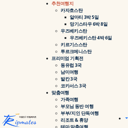
추천여행지
카자흐스탄
알마티 3박 5일
망기스타우 6박 8일
우즈베키스탄
우즈베키스탄 4박 6일
키르기스스탄
투르크메니스탄
프리미엄 기획전
동유럽 3국
남미여행
발칸 3국
코카서스 3국
맞춤여행
가족여행
부모님 동반 여행
부부/지인 단독여행
리조트 & 휴양
테마 맞춤여행